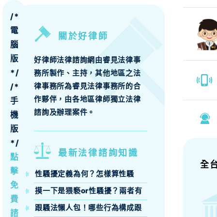
/*
電
關於好律師
腦
版
好律師法律諮詢網由睿見法律事
*/
務所製作、主持，其他地區之法
律事務所為睿見法律事務所的合
/*
作夥伴，由各地區律師獨立法律
手
諮詢及辦理案件。
機
版
*/
最新法律諮詢知識
點
全
擊
性騷擾定義為何？怎樣算性騷
擾？性騷擾構成要件、法律責任
免
摸一下是猥褻or性騷擾？兩者有
律師來說明
費
什麼區別？
跟騷法懶人包！哪些行為構成跟
諮