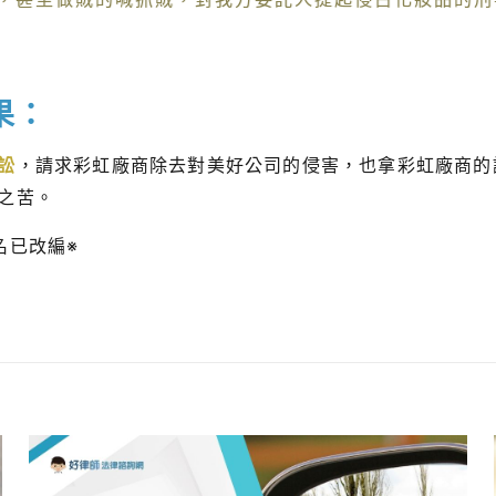
果：
訟
，請求彩虹廠商除去對美好公司的侵害，也拿彩虹廠商的
之苦。
名已改編※