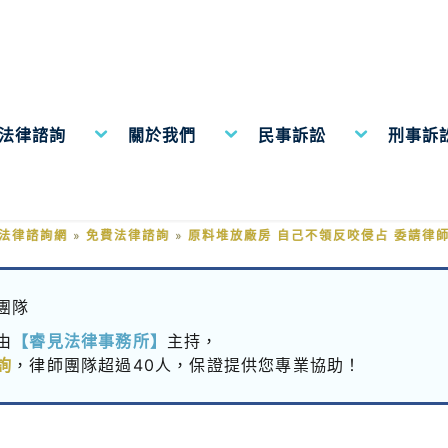
費法律諮詢
關於我們
民事訴訟
刑事訴
廠房 自己不領反咬侵占 委請律師
法律諮詢網
»
免費法律諮詢
»
原料堆放廠房 自己不領反咬侵占 委請律
團隊
由
【睿見法律事務所】
主持，
詢
，律師團隊超過40人，保證提供您專業協助！