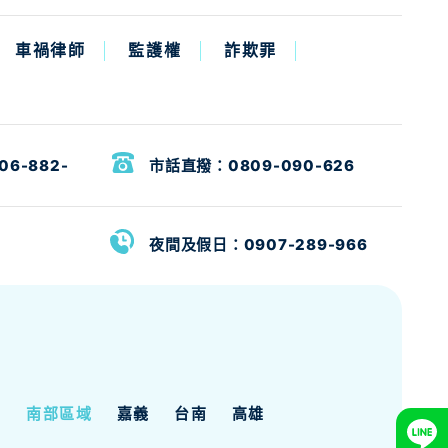
車禍律師
監護權
詐欺罪
06-882-
市話直撥：
0809-090-626
夜間及假日：
0907-289-966
南部區域
嘉義
台南
高雄