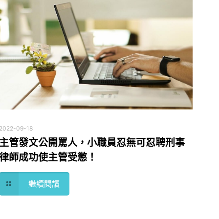
2022-09-18
主管發文公開罵人，小職員忍無可忍聘刑事
律師成功使主管受懲！
繼續閱讀