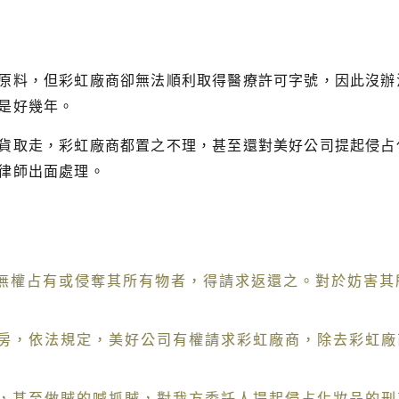
原料，但彩虹廠商卻無法順利取得醫療許可字號，因此沒辦
是好幾年。
貨取走，彩虹廠商都置之不理，甚至還對美好公司提起侵占
律師出面處理。
於無權占有或侵奪其所有物者，得請求返還之。對於妨害
房，依法規定，美好公司有權請求彩虹廠商，除去彩虹廠
，甚至做賊的喊抓賊，對我方委託人提起侵占化妝品的刑