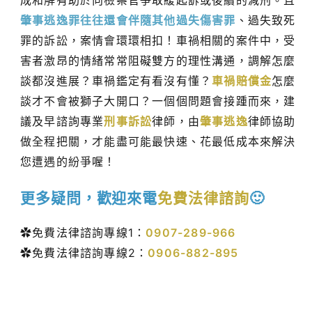
肇事逃逸罪往往還會伴隨其他過失傷害罪
、過失致死
罪的訴訟，案情會環環相扣！車禍相關的案件中，受
害者激昂的情緒常常阻礙雙方的理性溝通，調解怎麼
談都沒進展？車禍鑑定有看沒有懂？
車禍賠償金
怎麼
談才不會被獅子大開口？一個個問題會接踵而來，建
議及早諮詢專業
刑事訴訟
律師，由
肇事逃逸
律師協助
做全程把關，才能盡可能最快速、花最低成本來解決
您遭遇的紛爭喔！
更多疑問，歡迎來電
免費法律諮詢
🙂
✿免費法律諮詢專線1：
0907-289-966
✿免費法律諮詢專線2：
0906-882-895