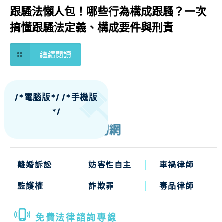
跟騷法懶人包！哪些行為構成跟騷？一次
搞懂跟騷法定義、構成要件與刑責
繼續閱讀
/*電腦版*/
/*手機版
*/
離婚訴訟
妨害性自主
車禍律師
監護權
詐欺罪
毒品律師
免費法律諮詢專線