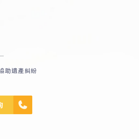
協助遺產糾紛
詢