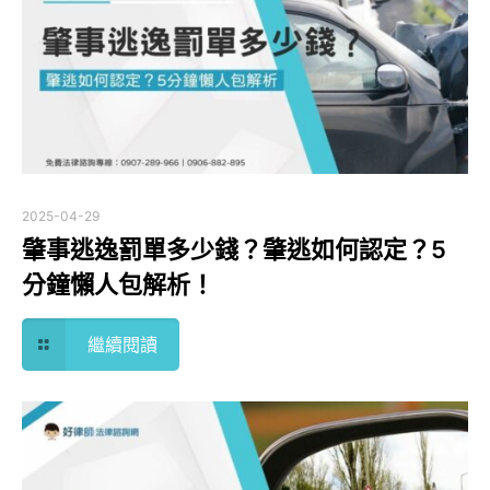
2025-04-29
肇事逃逸罰單多少錢？肇逃如何認定？5
分鐘懶人包解析！
繼續閱讀