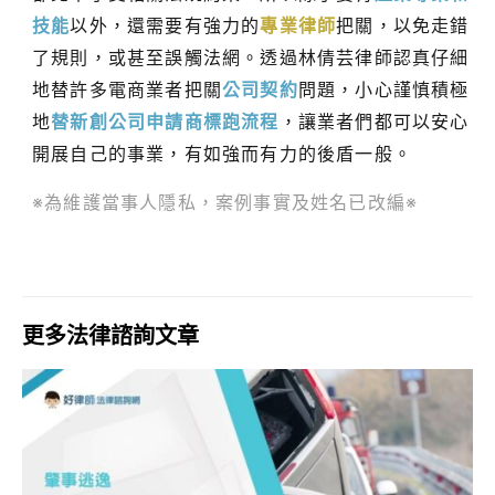
技能
以外，還需要有強力的
專業律師
把關，以免走錯
了規則，或甚至誤觸法網。透過林倩芸律師認真仔細
地替許多電商業者把關
公司契約
問題，小心謹慎積極
地
替新創公司申請商標跑流程
，讓業者們都可以安心
開展自己的事業，有如強而有力的後盾一般。
※為維護當事人隱私，案例事實及姓名已改編※
更多法律諮詢文章