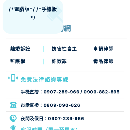
/*電腦版*/
/*手機版
*/
離婚訴訟
妨害性自主
車禍律師
監護權
詐欺罪
毒品律師
免費法律諮詢專線
手機直撥：
0907-289-966
/
0906-882-895
市話直撥：
0809-090-626
夜間及假日：
0907-289-966