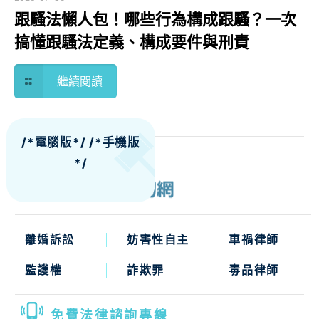
跟騷法懶人包！哪些行為構成跟騷？一次
搞懂跟騷法定義、構成要件與刑責
繼續閱讀
/*電腦版*/
/*手機版
*/
離婚訴訟
妨害性自主
車禍律師
監護權
詐欺罪
毒品律師
免費法律諮詢專線