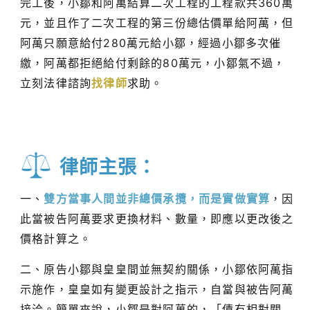
完工後，小鄒和阿萬結算二次工程的工程款共360萬
元，並且作了二次工程的第三份總估價單給阿萬，但
阿萬只願意給付280萬元給小鄒，經過小鄒多次催
繳，阿萬都拒絕給付剩餘的80萬元，小鄒氣不過，
立刻法律諮詢
找律師
求助。
律師主張：
一、
雙方當事人間並非總價承攬，而是實做實算
，因
此當被告阿萬要求更換材料、數量，即應以更改後之
價格計算之。
二、原告小鄒與皇皇間並無契約關係，小鄒依阿萬指
示施作，皇皇如有變更設計之指示，自當與被告阿萬
接洽。簡單來說，小鄒是對阿萬的，「債有相對關