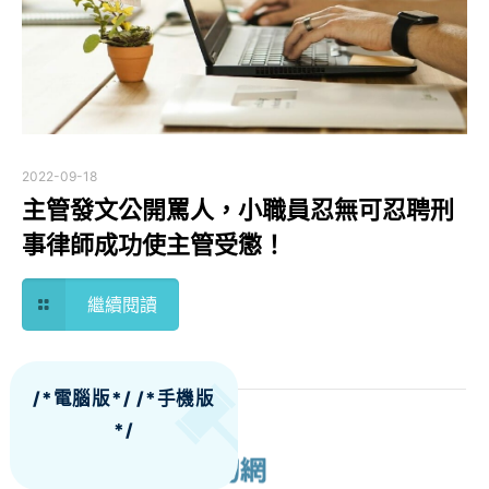
2022-09-18
主管發文公開罵人，小職員忍無可忍聘刑
事律師成功使主管受懲！
繼續閱讀
/*電腦版*/
/*手機版
*/