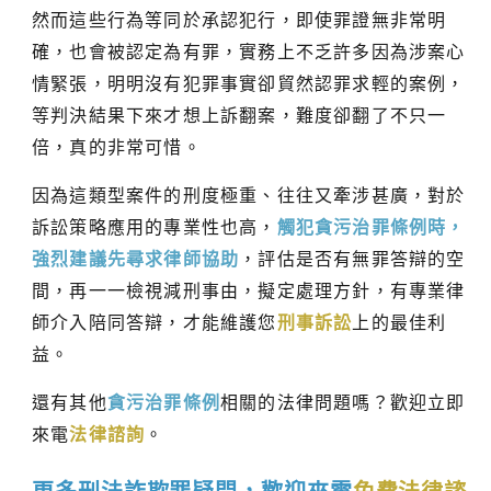
然而這些行為等同於承認犯行，即使罪證無非常明
確，也會被認定為有罪，實務上不乏許多因為涉案心
情緊張，明明沒有犯罪事實卻貿然認罪求輕的案例，
等判決結果下來才想上訴翻案，難度卻翻了不只一
倍，真的非常可惜。
因為這類型案件的刑度極重、往往又牽涉甚廣，對於
訴訟策略應用的專業性也高，
觸犯貪污治罪條例時，
強烈建議先尋求律師協助
，評估是否有無罪答辯的空
間，再一一檢視減刑事由，擬定處理方針，有專業律
師介入陪同答辯，才能維護您
刑事訴訟
上的最佳利
益。
還有其他
貪污治罪條例
相關的法律問題嗎？歡迎立即
來電
法律諮詢
。