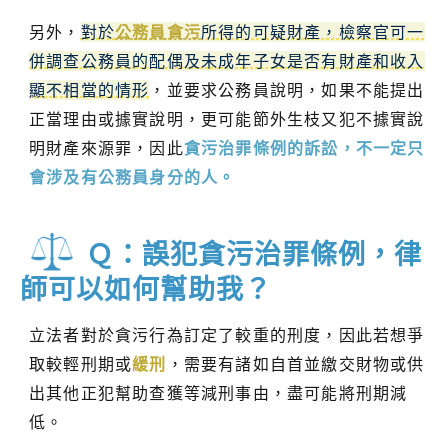
另外，
對於
公務員貪污
所得的可疑財產，檢察官可一
併調查公務員的配偶及未成年子女是否有財產和收入
顯不相當的情形
，並要求公務員說明，如果不能提出
正當理由或據實說明，更可能節外生枝又犯不據實說
明財產來源罪，因此
貪污治罪條例的訴訟，不一定只
會涉及有公務員身分的人。
Ｑ：誤犯貪污治罪條例，律
師可以如何幫助我？
立法者對於貪污行為訂定了較重的刑度，因此若想爭
取較輕刑期或
緩刑
，需要有諸如自首並繳交財物或供
出其他正犯幫助查獲等減刑事由，盡可能將刑期減
低。