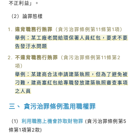
不正利益」。
（2）論罪態樣
違背職務行賄罪
（貪污治罪條例第11條第1項）
舉例：某工廠老闆給環保署人員紅包，要求不要
告發汙水問題
不違背職務行賄罪
（貪污治罪條例第11條第2
項）
舉例：某建商合法申請建築執照，但為了避免被
刁難，建商塞紅包給專職發放建築執照審查事項
之人員
三、 貪污治罪條例濫用職權罪
（1）
利用職務上機會詐取財物罪
(貪污治罪條例第5
條第1項第2款)