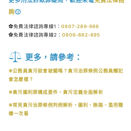
更多刑法詐欺罪疑問，歡迎來電
免費法律諮
詢
🙂
✿免費法律諮詢專線1：
0907-289-966
✿免費法律諮詢專線2：
0906-882-895
更多，請參考：
❊公務員貪污就會被關嗎？貪污治罪條例公務員觸犯
會怎麼樣？
❊貪污圖利罪構成要件、貪污定義全面解析
❊常見貪污治罪條例判例解析，圖利、賄賂、濫用職
權一次看