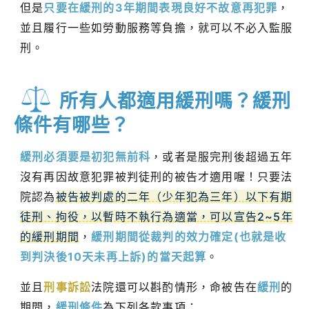
但是
只要在緩刑的3年期間表現良好不故意再犯罪
，
並且履行一些如勞動服務等負擔，就可以不必入監服
刑。
所有人都適用緩刑嗎？緩刑
條件有哪些？
緩刑必須要是初犯無前科
，或者是服完刑後超過五年
沒有再因故意犯罪被判徒刑的被告才適用喔！只要法
院認為
被告被判處的二年（少年犯為三年）以下有期
徒刑、拘役，以暫時不執行為適當，可以宣告2~5年
的緩刑期間
，
緩刑期間從裁判的效力確定(也就是收
到判決後10天未再上訴)的當天起算
。
並且
刑事訴訟
法院還可以斟酌情形，命被告在
緩刑
的
期間，
緩刑條件
為下列各款事項：