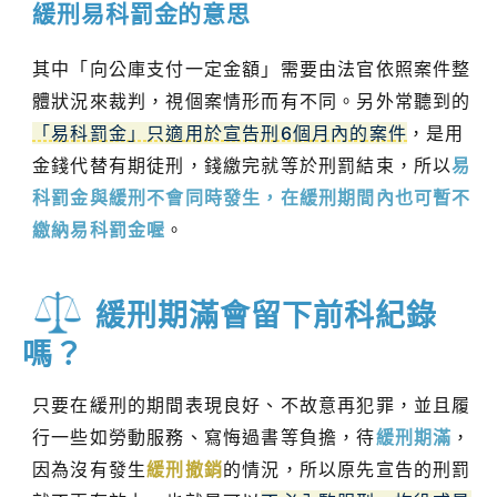
緩刑易科罰金的意思
其中「向公庫支付一定金額」需要由法官依照案件整
體狀況來裁判，視個案情形而有不同。另外常聽到的
「易科罰金」只適用於宣告刑6個月內的案件
，是用
金錢代替有期徒刑，錢繳完就等於刑罰結束，所以
易
科罰金與緩刑不會同時發生，在緩刑期間內也可暫不
繳納易科罰金喔
。
緩刑期滿會留下前科紀錄
嗎？
只要在緩刑的期間表現良好、不故意再犯罪，並且履
行一些如勞動服務、寫悔過書等負擔，待
緩刑期滿
，
因為沒有發生
緩刑撤銷
的情況，所以原先宣告的刑罰