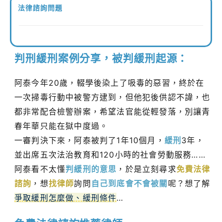
法律諮詢問題
判刑緩刑案例分享，被判緩刑起源：
阿泰今年20歲，輟學後染上了吸毒的惡習，終於在
一次掃毒行動中被警方逮到，但他犯後供認不諱，也
都非常配合檢警辦案，希望法官能從輕發落，別讓青
春年華只能在獄中度過。
一審判決下來，阿泰被判了1年10個月，
緩刑
3年，
並出席五次法治教育和120小時的社會勞動服務……
阿泰看不太懂
判緩刑的意思
，於是立刻尋求
免費法律
諮詢
，想
找律師
詢問
自己到底會不會被關
呢？想了解
爭取緩刑怎麼做、緩刑條件
…