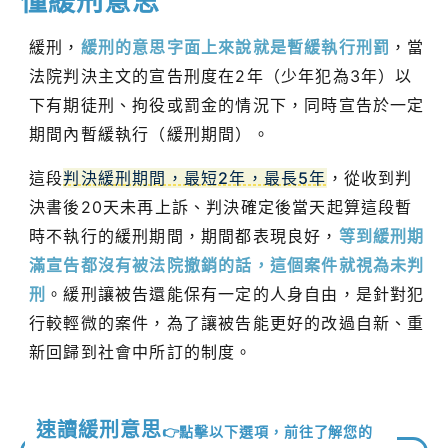
懂緩刑意思
緩刑，
緩刑的意思字面上來說就是暫緩執行刑罰
，當
法院判決主文的宣告刑度在2年（少年犯為3年）以
下有期徒刑、拘役或罰金的情況下，同時宣告於一定
期間內暫緩執行（緩刑期間）。
這段
判決緩刑期間，最短2年，最長5年
，從收到判
決書後20天未再上訴、判決確定後當天起算這段暫
時不執行的緩刑期間，期間都表現良好，
等到緩刑期
滿宣告都沒有被法院撤銷的話，這個案件就視為未判
刑
。緩刑讓被告還能保有一定的人身自由，是針對犯
行較輕微的案件，為了讓被告能更好的改過自新、重
新回歸到社會中所訂的制度。
速讀緩刑意思
👉點擊以下選項，前往了解您的