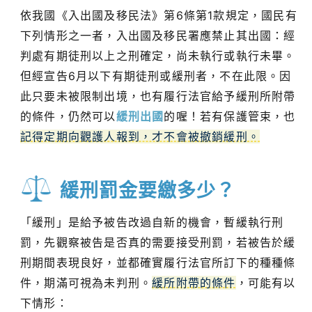
依我國《入出國及移民法》第6條第1款規定，國民有
下列情形之一者，入出國及移民署應禁止其出國：經
判處有期徒刑以上之刑確定，尚未執行或執行未畢。
但經宣告6月以下有期徒刑或緩刑者，不在此限。因
此只要未被限制出境，也有履行法官給予緩刑所附帶
的條件，仍然可以
緩刑出國
的喔！若有保護管束，也
記得定期向觀護人報到，才不會被撤銷緩刑。
緩刑罰金要繳多少？
「緩刑」是給予被告改過自新的機會，暫緩執行刑
罰，先觀察被告是否真的需要接受刑罰，若被告於緩
刑期間表現良好，並都確實履行法官所訂下的種種條
件，期滿可視為未判刑。
緩所附帶的條件
，可能有以
下情形：