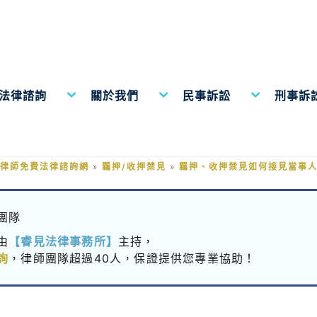
費法律諮詢
關於我們
民事訴訟
刑事訴
羈押、收押禁見如何接見當事人
律師免費法律諮詢網
»
羈押/收押禁見
»
羈押、收押禁見如何接見當事
團隊
由
【睿見法律事務所】
主持，
詢
，律師團隊超過40人，保證提供您專業協助！