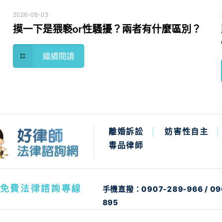
2026-08-03
摸一下是猥褻or性騷擾？兩者有什麼區別？
繼續閱讀
離婚訴訟
妨害性自主
毒品律師
免費法律諮詢專線
手機直撥：
0907-289-966
/
09
895