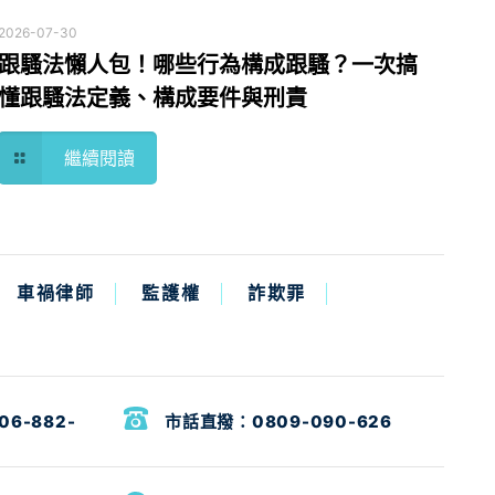
2026-07-30
跟騷法懶人包！哪些行為構成跟騷？一次搞
懂跟騷法定義、構成要件與刑責
繼續閱讀
車禍律師
監護權
詐欺罪
06-882-
市話直撥：
0809-090-626