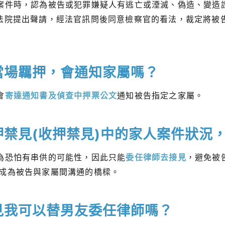
案件時，認為被告或犯罪嫌疑人有逃亡或湮滅、偽造、變造
法院提出聲請，經法官訊問後同意檢察官的看法，裁定將被
當場羈押，會通知家屬嗎？
會
寄達通知書及偵查中押票公文
通知被告指定之家屬。
押禁見(收押禁見)中的家人案件狀況
為恐怕有串供的可能性，因此只能
委任律師去接見
，避免被
成為被告與家屬間溝通的橋樑。
見我可以替男友委任律師嗎？