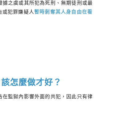
證據之虞或其所犯為死刑、無期徒刑或最
告或犯罪嫌疑人
暫時剝奪其人身自由在看
，該怎麼做才好？
告在監獄內影響外面的共犯，因此只有律