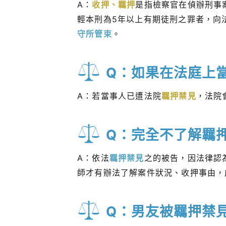
A：
收押、羈押
是指檢察官在偵辦刑事
輕本刑為5年以上有期徒刑之罪者，向
守所管束
。
Q：如果在法庭上
A：若當事人已遭法院
羈押禁見
，法院
Q：完全不了解羈
A：依法
羈押禁見
之的被告，因法律認
師才有辦法了解案件狀況、收押事由，
Q：男友被羈押禁