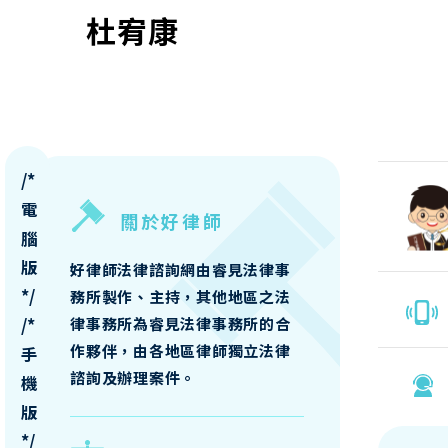
杜宥康
/*
電
關於好律師
腦
版
好律師法律諮詢網由睿見法律事
*/
務所製作、主持，其他地區之法
/*
律事務所為睿見法律事務所的合
作夥伴，由各地區律師獨立法律
手
諮詢及辦理案件。
機
版
*/