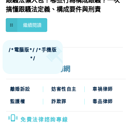
跟騷法懶人包！哪些行為構成跟騷？一次
搞懂跟騷法定義、構成要件與刑責
繼續閱讀
/*電腦版*/
/*手機版
*/
離婚訴訟
妨害性自主
車禍律師
監護權
詐欺罪
毒品律師
免費法律諮詢專線