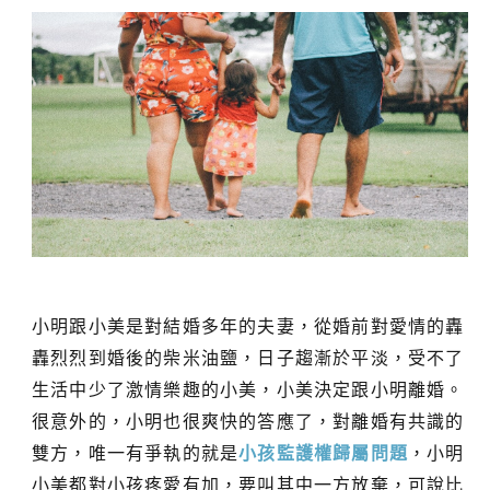
小明跟小美是對結婚多年的夫妻，從婚前對愛情的轟
轟烈烈到婚後的柴米油鹽，日子趨漸於平淡，受不了
生活中少了激情樂趣的小美，小美決定跟小明離婚。
很意外的，小明也很爽快的答應了，對離婚有共識的
雙方，唯一有爭執的就是
小孩監護權歸屬問題
，小明
小美都對小孩疼愛有加，要叫其中一方放棄，可說比