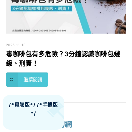
2025-11-13
毒咖啡包有多危險？3分鐘認識咖啡包幾
級、刑責！
繼續閱讀
/*電腦版*/
/*手機版
*/