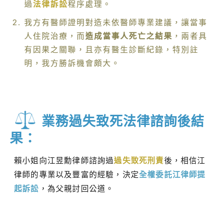
過
法律訴訟
程序處理。
我方有醫師證明對造未依醫師專業建議，讓當事
人住院治療，而
造成當事人死亡之結果
，兩者具
有因果之關聯，且亦有醫生診斷紀錄，特別註
明，我方勝訴機會頗大。
業務過失致死法律諮詢後結
果：
賴小姐向江昱勳律師諮詢過
過失致死刑責
後，相信江
律師的專業以及豐富的經驗，決定
全權委託江律師提
起訴訟
，為父親討回公道。