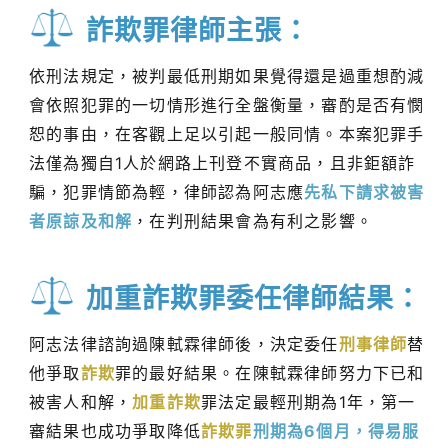
詐欺罪律師主張：
依刑法規定，被判最低刑期如果覺得還是過重想酌減
會依照犯罪的一切情形進行全盤衡量，審酌是否有憫
恕的事由，在客觀上足以引起一般同情。本案犯罪手
法僅為獨自1人於網路上刊登不實商品，且非鉅額詐
騙，犯罪情節為輕，律師認為阿志應
先私下請求被害
者原諒及和解
，在判刑結果會為有利之影響。
加重詐欺罪委任律師結果：
阿志法律諮詢過陳軾霖律師後，決定委任
刑事律師
替
他爭取
詐欺
罪的最好結果。在陳軾霖律師努力下已和
被害人和解，
加重詐欺
罪法定最輕刑期為1年，第一
審結果也成功爭取降低
詐欺罪
刑期為6個月，得易服