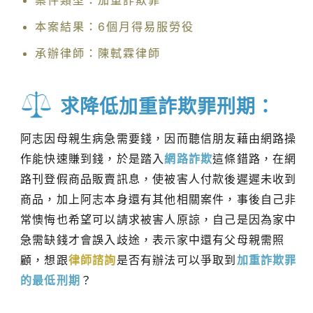
案件類型：加重詐欺罪
本案結果：6個月得易服勞役
承辦律師：陳軾霖律師
求降低加重詐欺罪刑期：
阿志因母親生病急需要錢，因而聽信朋友藉由網路操
作能快速賺到錢，於是踏入
網路詐欺
這條錯路，在網
路刊登假商品販賣訊息，使被害人付款後遲遲未收到
商品，加上阿志本身還有其他相關案件，事後自己非
常懊悔也希望可以請求被害人原諒，自己是因為家中
急需缺錢才會誤入歧途，表示家中還有父母親需照
顧，想跟
律師諮詢
是否有辦法可以爭取到
加重詐欺罪
的最低刑期
？