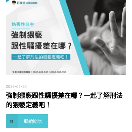
2026-07-20
強制猥褻跟性騷擾差在哪？一起了解刑法
的猥褻定義吧！
繼續閱讀