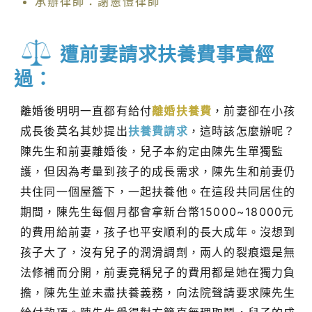
承辦律師：謝憲愷律師
遭前妻請求扶養費事實經
過：
離婚後明明一直都有給付
離婚扶養費
，前妻卻在小孩
成長後莫名其妙提出
扶養費請求
，這時該怎麼辦呢？
陳先生和前妻離婚後，兒子本約定由陳先生單獨監
護，但因為考量到孩子的成長需求，陳先生和前妻仍
共住同一個屋簷下，一起扶養他。在這段共同居住的
期間，陳先生每個月都會拿新台幣15000~18000元
的費用給前妻，孩子也平安順利的長大成年。沒想到
孩子大了，沒有兒子的潤滑調劑，兩人的裂痕還是無
法修補而分開，前妻竟稱兒子的費用都是她在獨力負
擔，陳先生並未盡扶養義務，向法院聲請要求陳先生