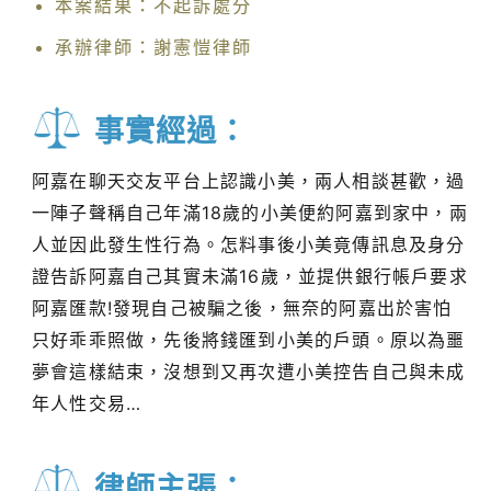
本案結果：不起訴處分
承辦律師：謝憲愷律師
事實經過：
阿嘉在聊天交友平台上認識小美，兩人相談甚歡，過
一陣子聲稱自己年滿18歲的小美便約阿嘉到家中，兩
人並因此發生性行為。怎料事後小美竟傳訊息及身分
證告訴阿嘉自己其實未滿16歲，並提供銀行帳戶要求
阿嘉匯款!發現自己被騙之後，無奈的阿嘉出於害怕
只好乖乖照做，先後將錢匯到小美的戶頭。原以為噩
夢會這樣結束，沒想到又再次遭小美控告自己與未成
年人性交易…
律師主張：