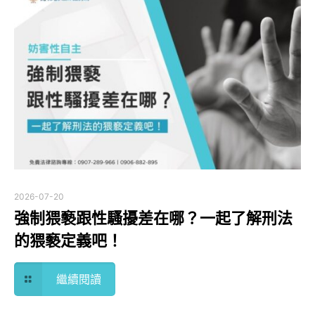
2026-07-20
強制猥褻跟性騷擾差在哪？一起了解刑法
的猥褻定義吧！
繼續閱讀