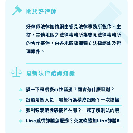
關於好律師
好律師法律諮詢網由睿見法律事務所製作、主
持，其他地區之法律事務所為睿見法律事務所
的合作夥伴，由各地區律師獨立法律諮詢及辦
理案件。
最新法律諮詢知識
摸一下是猥褻or性騷擾？兩者有什麼區別？
跟騷法懶人包！哪些行為構成跟騷？一次搞懂
跟騷法定義、構成要件與刑責
強制猥褻跟性騷擾差在哪？一起了解刑法的猥
褻定義吧！
Line感情詐騙怎麼辦？交友軟體加Line詐騙5
大話術與報案自保全攻略