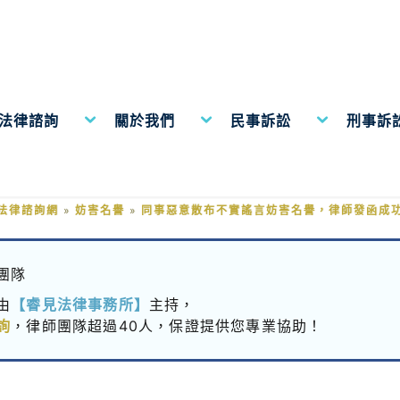
費法律諮詢
關於我們
民事訴訟
刑事訴
布不實謠言妨害名譽，律師發函成
法律諮詢網
»
妨害名譽
»
同事惡意散布不實謠言妨害名譽，律師發函成
團隊
由
【睿見法律事務所】
主持，
詢
，律師團隊超過40人，保證提供您專業協助！