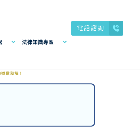
電話諮詢
訟
法律知識專區
功道歉和解！
功道歉和解！