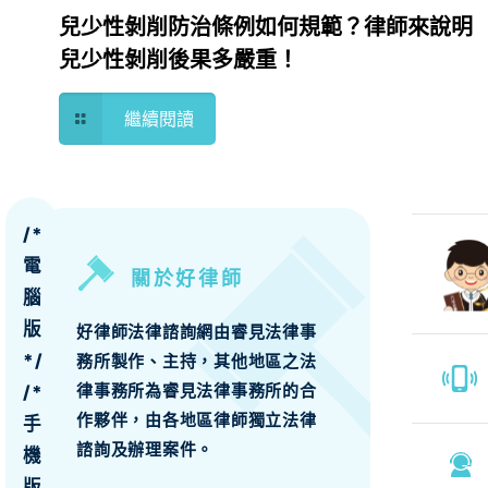
兒少性剝削防治條例如何規範？律師來說明
兒少性剝削後果多嚴重！
繼續閱讀
/*
電
關於好律師
腦
版
好律師法律諮詢網由睿見法律事
*/
務所製作、主持，其他地區之法
律事務所為睿見法律事務所的合
/*
作夥伴，由各地區律師獨立法律
手
諮詢及辦理案件。
機
版