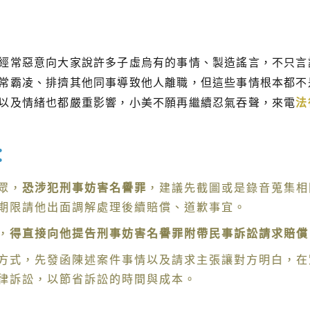
經常惡意向大家說許多子虛烏有的事情、製造謠言，不只言
常霸凌、排擠其他同事導致他人離職，但這些事情根本都不
以及情緒也都嚴重影響，小美不願再繼續忍氣吞聲，來電
法
：
眾，
恐涉犯刑事妨害名譽罪
，建議先截圖或是錄音蒐集相
期限請他出面調解處理後續賠償、道歉事宜。
，
得直接向他提告刑事妨害名譽罪附帶民事訴訟請求賠償
方式，先發函陳述案件事情以及請求主張讓對方明白，在
律訴訟，以節省訴訟的時間與成本。