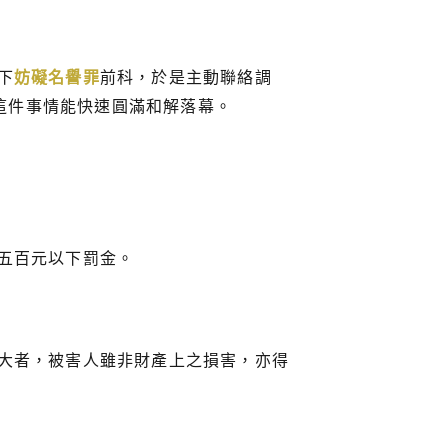
下
妨礙名譽罪
前科，於是主動聯絡調
這件事情能快速圓滿和解落幕。
五百元以下罰金。
大者，被害人雖非財產上之損害，亦得