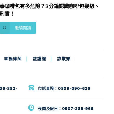
毒咖啡包有多危險？3分鐘認識咖啡包幾級、
刑責！
繼續閱讀
車禍律師
監護權
詐欺罪
06-882-
市話直撥：
0809-090-626
夜間及假日：
0907-289-966