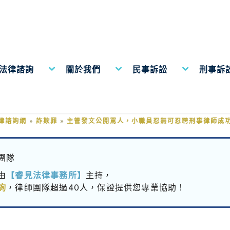
費法律諮詢
關於我們
民事訴訟
刑事訴
人，小職員忍無可忍聘刑事律師
律諮詢網
»
詐欺罪
»
主管發文公開罵人，小職員忍無可忍聘刑事律師成
團隊
由
【睿見法律事務所】
主持，
詢
，律師團隊超過40人，保證提供您專業協助！