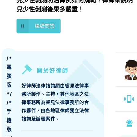
兒少性剝削防治條例如何規範？律師來說明
兒少性剝削後果多嚴重！
繼續閱讀
/*
電
關於好律師
腦
版
好律師法律諮詢網由睿見法律事
*/
務所製作、主持，其他地區之法
律事務所為睿見法律事務所的合
/*
作夥伴，由各地區律師獨立法律
手
諮詢及辦理案件。
機
版