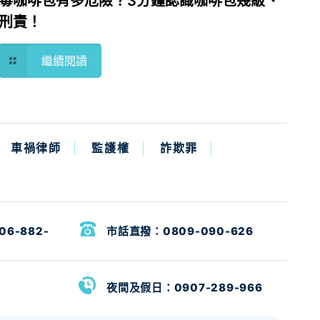
毒咖啡包有多危險？3分鐘認識咖啡包幾級、
刑責！
繼續閱讀
車禍律師
監護權
詐欺罪
06-882-
市話直撥：
0809-090-626
夜間及假日：
0907-289-966