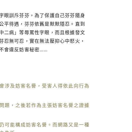
字眼訓斥芬芬，為了保護自己芬芬隨身
公平待遇，芬芬依舊是默默隱忍。直到
中二病」等辱罵性字眼，而且根據發文
芬忍無可忍，實在無法壓抑心中怒火，
不會違反妨害秘密……
會涉及妨害名譽，受害人得依此向行為
問題，之後若作為主張妨害名譽之證據
仍可能構成妨害名譽。而網路又是一種