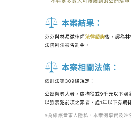
不特定多數人可接觸到的公開環境
本案結果：
芬芬與林易徵律師
法律諮詢
後，認為林
法院判決被告罰金。
本案相關法條：
依刑法第309條規定：
公然侮辱人者，處拘役或9千元以下罰
以強暴犯前項之罪者，處1年以下有期
※為維護當事人隱私，本案例事實及姓