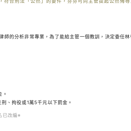
，符合刑法「公然」的要件，芬芬可向主管提起公然侮辱
律師的分析非常專業，為了能給主管一個教訓，決定委任林
金。
徒刑、拘役或1萬5千元以下罰金。
名已改編※