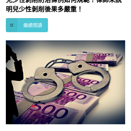
明兒少性剝削後果多嚴重！
繼續閱讀