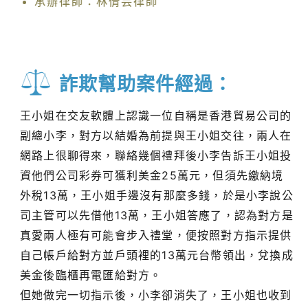
承辦律師：林倩芸律師
詐欺幫助案件經過：
王小姐在交友軟體上認識一位自稱是香港貿易公司的
副總小李，對方以結婚為前提與王小姐交往，兩人在
網路上很聊得來，聯絡幾個禮拜後小李告訴王小姐投
資他們公司彩券可獲利美金25萬元，但須先繳納境
外稅13萬，王小姐手邊沒有那麼多錢，於是小李說公
司主管可以先借他13萬，王小姐答應了，認為對方是
真愛兩人極有可能會步入禮堂，便按照對方指示提供
自己帳戶給對方並戶頭裡的13萬元台幣領出，兌換成
美金後臨櫃再電匯給對方。
但她做完一切指示後，小李卻消失了，王小姐也收到