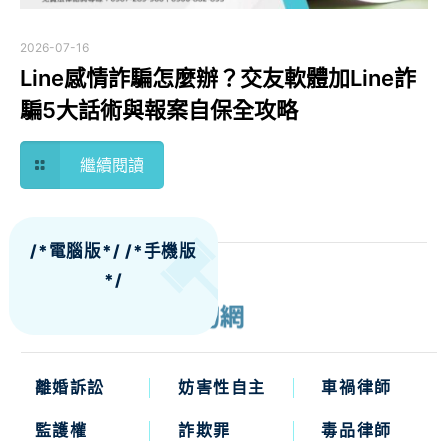
2026-07-16
Line感情詐騙怎麼辦？交友軟體加Line詐
騙5大話術與報案自保全攻略
繼續閱讀
/*電腦版*/
/*手機版
*/
離婚訴訟
妨害性自主
車禍律師
監護權
詐欺罪
毒品律師