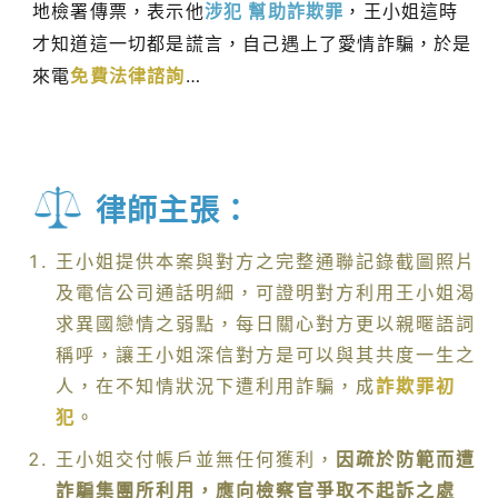
地檢署傳票，表示他
涉犯 幫助詐欺罪
，王小姐這時
才知道這一切都是謊言，自己遇上了愛情詐騙，於是
來電
免費法律諮詢
…
律師主張：
王小姐提供本案與對方之完整通聯記錄截圖照片
及電信公司通話明細，可證明對方利用王小姐渴
求異國戀情之弱點，每日關心對方更以親暱語詞
稱呼，讓王小姐深信對方是可以與其共度一生之
人，在不知情狀況下遭利用詐騙，成
詐欺罪初
犯
。
王小姐交付帳戶並無任何獲利，
因疏於防範而遭
詐騙集團所利用，應向檢察官爭取不起訴之處