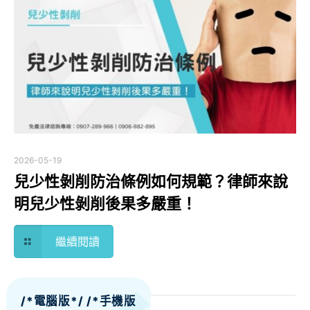
2026-05-19
兒少性剝削防治條例如何規範？律師來說
明兒少性剝削後果多嚴重！
繼續閱讀
/*電腦版*/
/*手機版