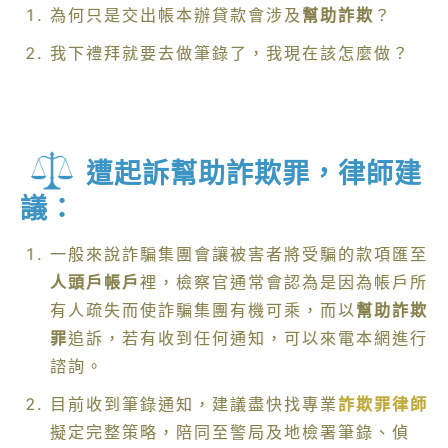
為何只是交出帳本辦貸款會涉及
幫助詐欺
？
我下禮拜就要去做筆錄了，我現在該怎麼做？
遭起訴幫助詐欺罪，律師建
議：
一般來說詐騙集團會讓被害者將受騙的款項匯至
人頭戶帳戶
裡，檢察官通常會認為是因為帳戶所
有人疏失而使詐騙集團有機可乘，而以
幫助詐欺
罪
追訴，若有收到任何通知，可以來電本網進行
諮詢。
目前收到筆錄通知，建議盡快找專業
詐欺罪律師
擬定完整策略，陪同至警局及地檢署筆錄、偵