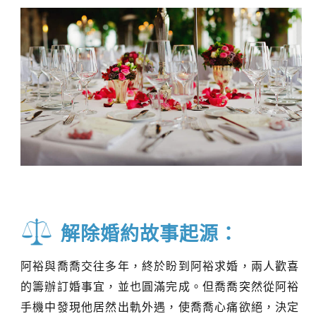
解除婚約故事起源：
阿裕與喬喬交往多年，終於盼到阿裕求婚，兩人歡喜
的籌辦訂婚事宜，並也圓滿完成。但喬喬突然從阿裕
手機中發現他居然出軌外遇，使喬喬心痛欲絕，決定