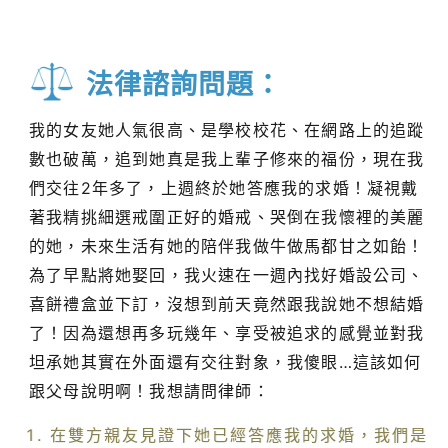
法律諮詢問題：
我的女友她人氣很高、是學校校花、在網路上的追蹤
數也破萬，追到她真是我上輩子修來的福份，現在我
們交往2年多了，上週終於她答應我的求婚！凝視戴
著我精挑細選戒圍正好的婚戒、哭倒在我懷裡的美麗
的她，未來生活有她的陪伴我做牛做馬都甘之如飴！
為了早點將她娶回，我火速在一週內找好婚設公司、
喜餅禮盒並下訂，沒想到前天竟然跟我說她不想結婚
了！因為還想再多玩幾年、享受被追求的感覺並對我
坦承她其實在外面還有交往對象，我傻眼…這該如何
跟父母說明啊！我想請問律師：
在雙方親友見證下她已經答應我的求婚，我們是