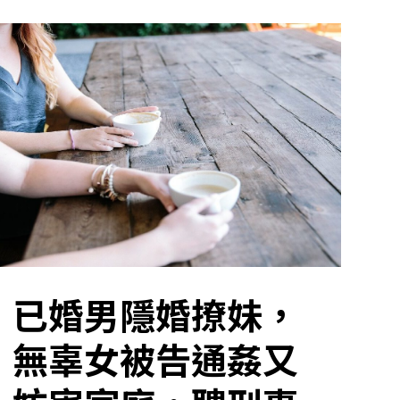
已婚男隱婚撩妹，
無辜女被告通姦又