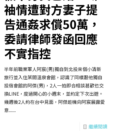
袖情遭對方妻子提
告通姦求償50萬，
委請律師發函回應
不實指控
半年前職業軍人阿宸(男)獨自到北投來個小清新
旅行並入住某間溫泉會館，認識了同樣跟他獨自
投宿會館的阿傑(男)，2人一拍即合相談甚歡也交
換LINE，度過開心的小週末，並約定下次出遊。
幾週後2人約在台中見面，阿傑趁機向阿宸展露愛
意......
繼續閱讀