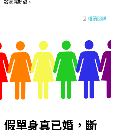
礙家庭賠償。
繼續閱讀
假單身真已婚，斷