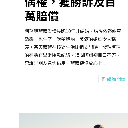
偶權，獲勝訴及百
萬賠償
阿翔與藍藍愛情長跑10年才結婚，婚後依然甜蜜
熱戀，也生了一對雙胞胎，美滿的婚姻令人稱
羨。某天藍藍在核對生活開銷支出時，發現阿翔
的存摺有異常匯款紀錄，追問阿翔卻閉口不答，
只說是朋友急需借用，藍藍便沒放心上...
繼續閱讀