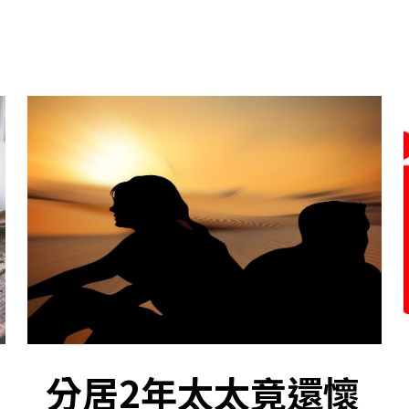
分居2年太太竟還懷