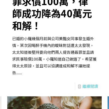
罪求償100萬，律
師成功降為40萬元
和解！
已婚的小羅幾個月前與公司美豔女同事發生婚外
情，某次因喝醉手機內的曖昧對話遭太太發現，
太太知道後堅持要向他們兩人提告通姦罪並且請
求民事賠償100萬，小羅知道自己做錯了，希望獲
得太太原諒，並且可以協調達成和解不讓她提
告......
繼續閱讀