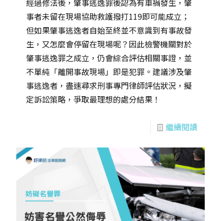
經過修法後，肇事逃逸罪後認為有車禍發生，肇
事者未留在現場協助救護撥打119即可能成立；
但如果肇事逃逸者自始至終並不意識到有事故發
生，又怎麼會停留在現場呢？因此檢警機關對於
肇事逃逸罪之成立，仍會綜合評估相關事證，並
不單純「離開事故現場」即是犯罪。建議涉及肇
事逃逸者，盡速尋求刑事專門律師評估狀況，擬
定訴訟策略，爭取最理想的處分結果！
繼續閱讀