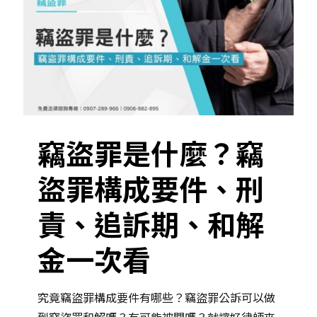
竊盜罪是什麼？竊
盜罪構成要件、刑
責、追訴期、和解
金一次看
究竟竊盜罪構成要件有哪些？竊盜罪公訴可以做