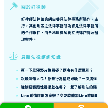
關於好律師
好律師法律諮詢網由睿見法律事務所製作、主
持，其他地區之法律事務所為睿見法律事務所
的合作夥伴，由各地區律師獨立法律諮詢及辦
理案件。
最新法律諮詢知識
摸一下是猥褻or性騷擾？兩者有什麼區別？
跟騷法懶人包！哪些行為構成跟騷？一次搞懂
跟騷法定義、構成要件與刑責
強制猥褻跟性騷擾差在哪？一起了解刑法的猥
褻定義吧！
Line感情詐騙怎麼辦？交友軟體加Line詐騙5
大話術與報案自保全攻略