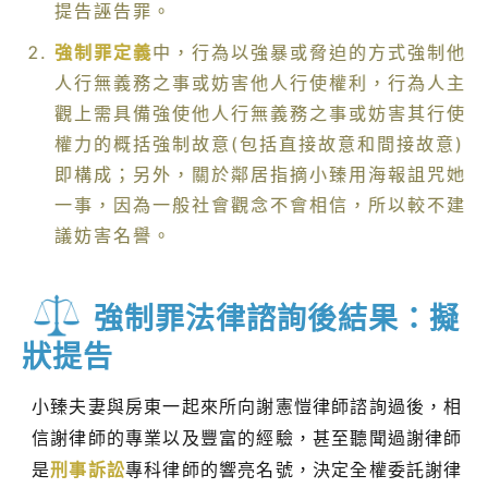
提告誣告罪。
強制罪定義
中，行為以強暴或脅迫的方式強制他
人行無義務之事或妨害他人行使權利，行為人主
觀上需具備強使他人行無義務之事或妨害其行使
權力的概括強制故意(包括直接故意和間接故意)
即構成；另外，關於鄰居指摘小臻用海報詛咒她
一事，因為一般社會觀念不會相信，所以較不建
議妨害名譽。
強制罪法律諮詢後結果：擬
狀提告
小臻夫妻與房東一起來所向謝憲愷律師諮詢過後，相
信謝律師的專業以及豐富的經驗，甚至聽聞過謝律師
是
刑事訴訟
專科律師的響亮名號，決定全權委託謝律