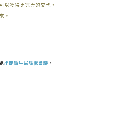
可以獲得更完善的交代。
來。
她
出席衛生局調處會議
。