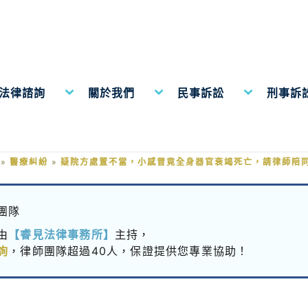
費法律諮詢
關於我們
民事訴訟
刑事訴
冒竟全身器官衰竭死亡，請律師陪
»
醫療糾紛
»
疑院方處置不當，小感冒竟全身器官衰竭死亡，請律師陪
團隊
由
【睿見法律事務所】
主持，
詢
，律師團隊超過40人，保證提供您專業協助！