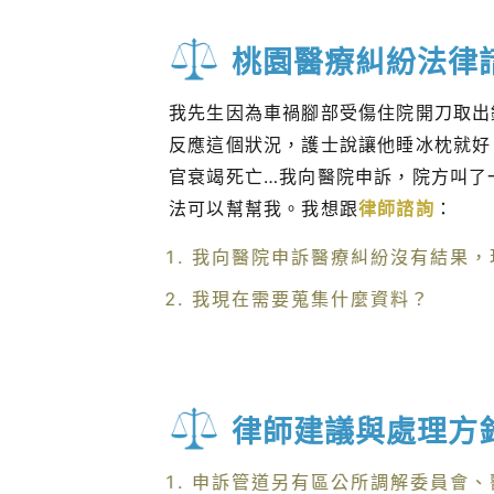
桃園醫療糾紛法律
我先生因為車禍腳部受傷住院開刀取出
反應這個狀況，護士說讓他睡冰枕就好
官衰竭死亡…我向醫院申訴，院方叫了
法可以幫幫我。我想跟
律師諮詢
：
我向醫院申訴醫療糾紛沒有結果，
我現在需要蒐集什麼資料？
律師建議與處理方
申訴管道另有區公所調解委員會、