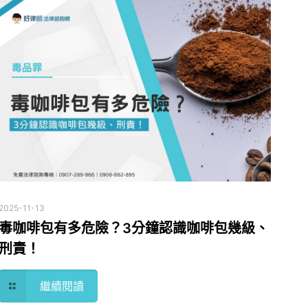
2025-11-13
毒咖啡包有多危險？3分鐘認識咖啡包幾級、
刑責！
繼續閱讀