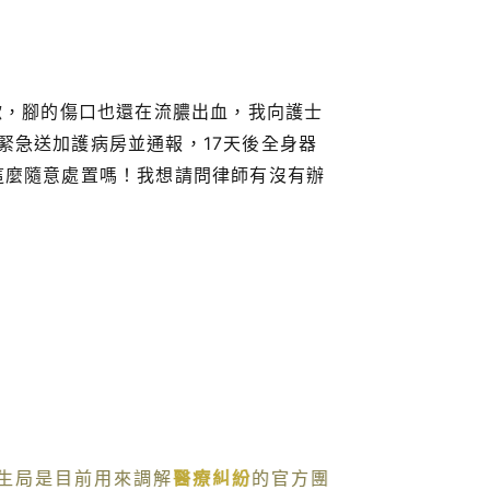
嗽，腳的傷口也還在流膿出血，我向護士
緊急送加護病房並通報，17天後全身器
這麼隨意處置嗎！我想請問律師有沒有辦
生局是目前用來調解
醫療糾紛
的官方團