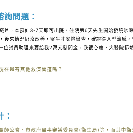
諮詢問題：
鐵片，本預計3-7天即可出院，住院第6天先生開始發燒咳
，後來情況仍沒改善，醫生才安排檢查，確認得Ａ型流感，
一位議員助理來要給我2萬元慰問金，我很心痛，大醫院都
現在還有其他救濟管道嗎？
針：
醫師公會、市政府醫事審議委員會(衛生局)等，而其中衛