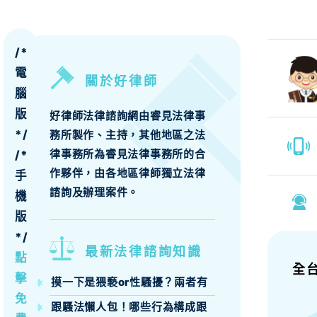
/*
電
關於好律師
腦
版
好律師法律諮詢網由睿見法律事
*/
務所製作、主持，其他地區之法
律事務所為睿見法律事務所的合
/*
作夥伴，由各地區律師獨立法律
手
諮詢及辦理案件。
機
版
*/
最新法律諮詢知識
點
全
擊
摸一下是猥褻or性騷擾？兩者有
什麼區別？
免
跟騷法懶人包！哪些行為構成跟