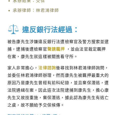
承辦結果：交保
承辦律師：林君鴻律師
違反銀行法經過：
被告康先生涉嫌違反銀行法遭檢察官及警方搜索並逮
捕，逮捕後遭檢察官
聲請羈押
，並由法官裁定羈押
在案，康先生就這樣被關進看守所。
家人非常擔心，
法律諮詢
後尋找到林君鴻律師詢問，
並委任林君鴻律師辦理，然而康先生被羈押最重大的
原因乃是康先生曾經有前科紀錄，並且棄保潛逃，遭
法院通緝在案，因此這次法院逮捕到康先生，擔心康
先生又故技重施，棄保潛逃，據此認為康先生有逃亡
之虞，故不願給予交保候傳。