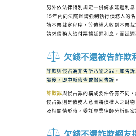
另外依法律特別規定一併請求延遲利息
15年內向法院聲請強制執行債務人的
請本票裁定程序，等債權人收到本票裁
請求債務人給付票據延遲利息，而延遲
欠錢不還被告詐欺
詐欺與侵占為非告訴乃論之罪，如告訴
識後，即中斷偵查或撤回告訴
。
詐欺罪
與侵占罪的構成要件各有不同，
侵占罪則是債務人意圖將債權人之財物
及相關情形時，委託專業律師分析個案
欠錢不還詐欺網友