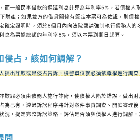
，而一般民事借款的遲延利息計算為年利率5%，若債權人
名下財產；如果雙方的借貸關係有簽定本票可為佐證，則債權
定確定證明時，須於6個月內向法院聲請強制執行債務人的
利息為票據總額的年利率6%，須以本票到期日起算。
和侵占，該如何調解？
人提出詐欺或是侵占告訴，檢警單位就必須依職權進行調查
詐欺罪必須由債務人施行詐術，使債權人陷於錯誤，做出財
占為己有，透過訴訟程序將針對案件事實調查、開庭審理後
狀況，擬定完整訴訟策略，評估是否須與債權人進行調解，
提問