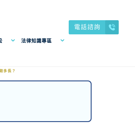
電話諮詢
訟
法律知識專區
訴期多長？
期多長？