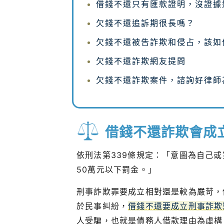
借錢不還只有匯款證明，沒證據
欠錢不還追訴期很長嗎？
欠錢不還被告詐欺和侵占，該如
欠錢不還詐欺網友提問
欠錢不還詐欺案件，諮詢好律師
借錢不還詐欺會成
依刑法第339條規定：「意圖為自己
50萬元以下罰金。」
刑事詐欺罪要成立相對還是較為嚴苛，
於民事糾紛，
借錢不還要成立刑事詐欺
人受騙，也就是債務人借款理由為虛構