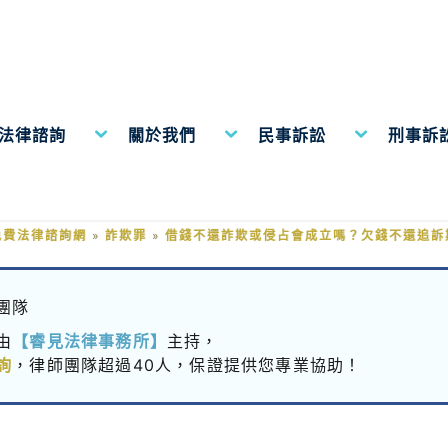
費法律諮詢
關於我們
民事訴訟
刑事訴
詐欺或侵占會成立嗎？欠錢不還追
免費法律諮詢網
»
詐欺罪
»
借錢不還詐欺或侵占會成立嗎？欠錢不還追訴
團隊
由
【睿見法律事務所】
主持，
詢
，律師團隊超過40人，保證提供您專業協助！