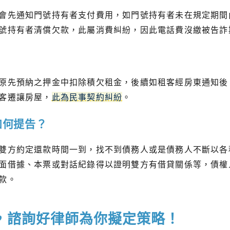
會先通知門號持有者支付費用，如門號持有者未在規定期間
號持有者清償欠款，此屬消費糾紛，因此電話費沒繳被告詐
？
原先預納之押金中扣除積欠租金，後續如租客經房東通知後
客遷讓房屋，
此為民事契約糾紛
。
如何提告？
雙方約定還款時間一到，找不到債務人或是債務人不斷以各
面借據、本票或對話紀錄得以證明雙方有借貸關係等，債權
款。
，諮詢好律師為你擬定策略！