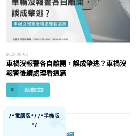
2025-08-06
車禍沒報警各自離開，誤成肇逃？車禍沒
報警後續處理看這篇
繼續閱讀
/*電腦版*/
/*手機版
*/