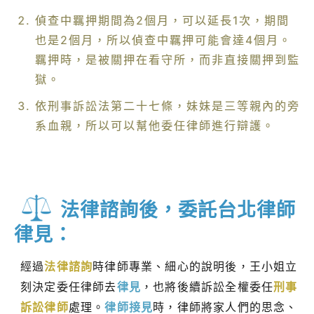
偵查中羈押期間為2個月，可以延長1次，期間
也是2個月，所以偵查中羈押可能會達4個月。
羈押時，是被關押在看守所，而非直接關押到監
獄。
依刑事訴訟法第二十七條，妹妹是三等親內的旁
系血親，所以可以幫他委任律師進行辯護。
法律諮詢後，委託台北律師
律見：
經過
法律諮詢
時律師專業、細心的說明後，王小姐立
刻決定委任律師去
律見
，也將後續訴訟全權委任
刑事
訴訟律師
處理。
律師接見
時，律師將家人們的思念、