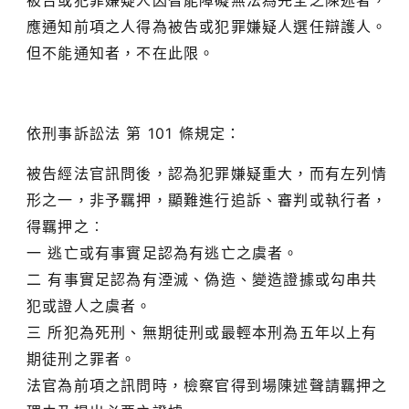
被告或犯罪嫌疑人因智能障礙無法為完全之陳述者，
應通知前項之人得為被告或犯罪嫌疑人選任辯護人。
但不能通知者，不在此限。
依刑事訴訟法 第 101 條規定：
被告經法官訊問後，認為犯罪嫌疑重大，而有左列情
形之一，非予羈押，顯難進行追訴、審判或執行者，
得羈押之︰
一 逃亡或有事實足認為有逃亡之虞者。
二 有事實足認為有湮滅、偽造、變造證據或勾串共
犯或證人之虞者。
三 所犯為死刑、無期徒刑或最輕本刑為五年以上有
期徒刑之罪者。
法官為前項之訊問時，檢察官得到場陳述聲請羈押之