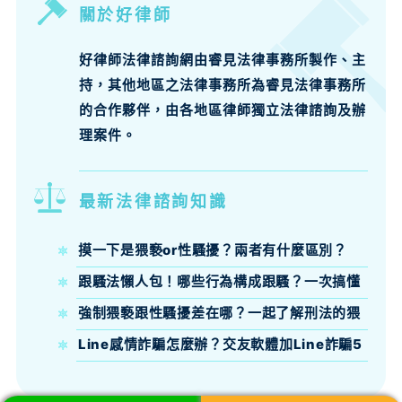
關於好律師
好律師法律諮詢網由睿見法律事務所製作、主
持，其他地區之法律事務所為睿見法律事務所
的合作夥伴，由各地區律師獨立法律諮詢及辦
理案件。
最新法律諮詢知識
摸一下是猥褻or性騷擾？兩者有什麼區別？
跟騷法懶人包！哪些行為構成跟騷？一次搞懂
跟騷法定義、構成要件與刑責
強制猥褻跟性騷擾差在哪？一起了解刑法的猥
褻定義吧！
Line感情詐騙怎麼辦？交友軟體加Line詐騙5
大話術與報案自保全攻略