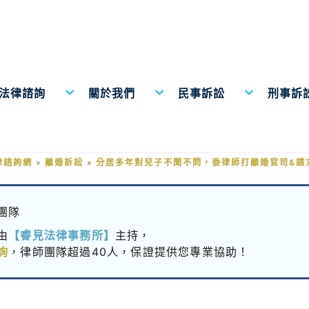
費法律諮詢
關於我們
民事訴訟
刑事訴
不聞不問，委律師打離婚官司&
律諮詢網
»
離婚訴訟
»
分居多年對兒子不聞不問，委律師打離婚官司&請
團隊
由
【睿見法律事務所】
主持，
詢
，律師團隊超過40人，保證提供您專業協助！