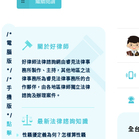
繼續閱讀
/*
電
關於好律師
腦
版
好律師法律諮詢網由睿見法律事
*/
務所製作、主持，其他地區之法
律事務所為睿見法律事務所的合
/*
作夥伴，由各地區律師獨立法律
手
諮詢及辦理案件。
機
版
*/
最新法律諮詢知識
點
全
擊
性騷擾定義為何？怎樣算性騷