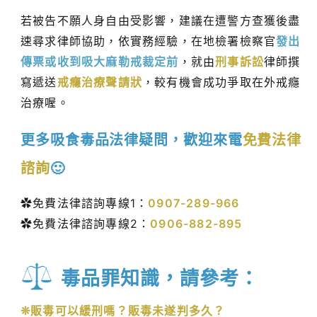
若被告不願人身自由受影響，建議在遭警方查獲後盡
速尋求律師協助，依實務經驗，在地檢署檢察官
發出
傳票或收到吸大麻勒戒裁定前
，就由
刑事訴訟
律師撰
寫遞送
戒癮治療聲請狀
，較有機會成功爭取在外戒癮
治療喔。
更多吸食毒品法律疑問，歡迎來電
免費法律
諮詢
🙂
✿免費法律諮詢專線1：
0907-289-966
✿免費法律諮詢專線2：
0906-882-895
毒品罪知識，請參考：
❊販毒可以緩刑嗎？販毒未遂判多久？