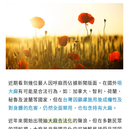
近期看到幾位藝人因呼麻而佔據新聞版面，在國外
吸
大麻
有可能是合法行為，如：加拿大、智利、荷蘭、
秘魯及波蘭等國家，但在
台灣因顧慮施用後成癮性及
對身體的危害，仍然全面禁用，也包含持有大麻。
近年來開始出現
抽大麻合法化
的聲浪，但在多數民眾
的認知裡，大麻並非我國文化中可被輕易接受且認同