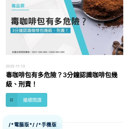
2025-11-13
毒咖啡包有多危險？3分鐘認識咖啡包幾
級、刑責！
繼續閱讀
/*電腦版*/
/*手機版