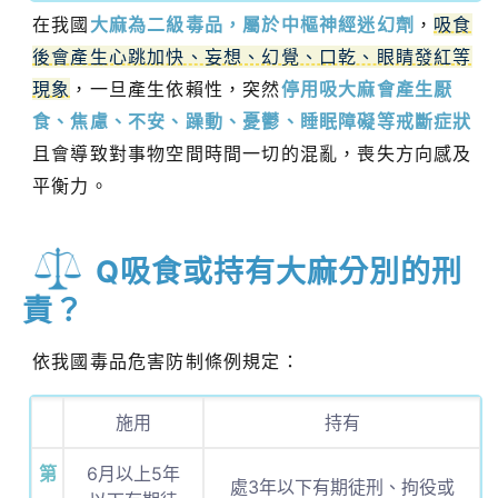
在我國
大麻為二級毒品，屬於中樞神經迷幻劑
，
吸食
後會產生心跳加快、妄想、幻覺、口乾、眼睛發紅等
現象
，一旦產生依賴性，突然
停用吸大麻會產生厭
食、焦慮、不安、躁動、憂鬱、睡眠障礙等戒斷症狀
且會導致對事物空間時間一切的混亂，喪失方向感及
平衡力。
Q吸食或持有大麻分別的刑
責？
依我國毒品危害防制條例規定：
施用
持有
第
6月以上5年
處3年以下有期徒刑、拘役或