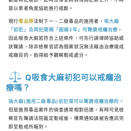
是以患者角度協助進行戒斷。
現行
毒品罪
法制下一、二級毒品的施用者，
吸大麻
「初犯」及再犯間隔「超過3年」可聲請戒癮治療
，
因此吸食大麻若符合上述條件，可先行請律師協助遞
狀聲請，除非檢察官認為個案狀況無法藉由治療達成
戒癮目的，始得給予觀察勒戒處分。
Q吸食大麻初犯可以戒癮治
療嗎？
抽大麻(施用二級毒品)初犯是可以聲請戒癮治療的。
但是施用毒品案件的偵查通常相對迅速，有時可見檢
察官先聲請法院裁定勒戒後，傳票通知請被告應訊完
即至勒戒所報到。