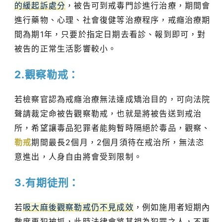
的緩起訴處分
，被告可到戒毒門診進行治療，期間會
進行藥物、心理、社會復健等治療程序，戒癮治療期
間為期1年，只要於指定日期去看診、報到即可，對
被告的正常生活影響較小。
2.觀察勒戒：
若檢察官認為戒癮治療無法達成矯治目的，可向法院
聲請裁定命被告觀察勒戒，也就是將被告送到戒治
所，希望讓毒品犯罪者能夠暫時隔絕於毒品，觀察、
勒戒
期間最長2個月，2個月須待在戒治所，無法恣
意進出，人身自由將會受到限制。
3.有期徒刑：
若
吸大麻後觀察勒戒仍不見成效
，例如施用者短期內
數度再犯被抓，此時法律會將其視為犯罪之人，不再