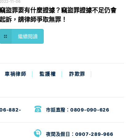
2022-11-06
竊盜罪要有什麼證據？竊盜罪證據不足仍會
起訴，請律師爭取無罪！
繼續閱讀
車禍律師
監護權
詐欺罪
06-882-
市話直撥：
0809-090-626
夜間及假日：
0907-289-966