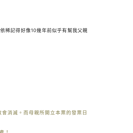
依稀記得好像10幾年前似乎有幫我父親
效會消滅。而母親所開立本票的發票日
產！