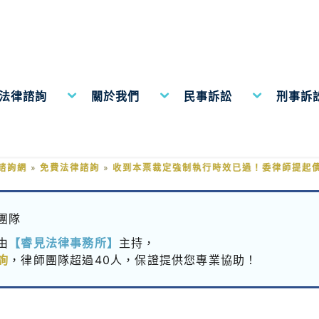
費法律諮詢
關於我們
民事訴訟
刑事訴
強制執行時效已過！委律師提起債
諮詢網
»
免費法律諮詢
»
收到本票裁定強制執行時效已過！委律師提起
團隊
由
【睿見法律事務所】
主持，
詢
，律師團隊超過40人，保證提供您專業協助！