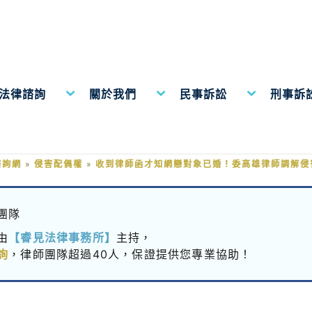
費法律諮詢
關於我們
民事訴訟
刑事訴
網戀對象已婚！委高雄律師調解侵
諮詢網
»
侵害配偶權
»
收到律師函才知網戀對象已婚！委高雄律師調解侵
團隊
由
【睿見法律事務所】
主持，
詢
，律師團隊超過40人，保證提供您專業協助！