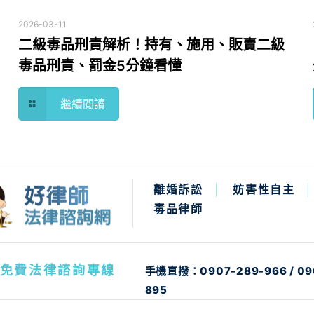
2026-03-11
二級毒品刑責解析！持有、施用、販賣二級
毒品刑責、罰金5分鐘看懂
繼續閱讀
離婚訴訟
妨害性自主
毒品律師
免費法律諮詢專線
手機直撥：
0907-289-966
/
09
895