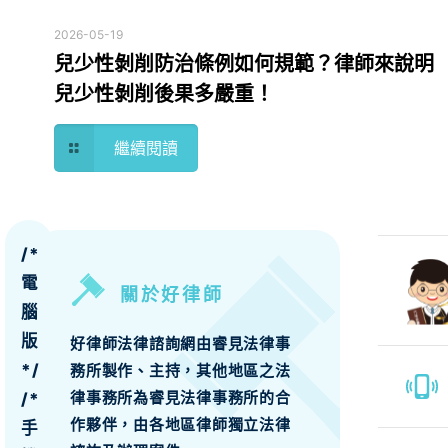
2026-05-19
兒少性剝削防治條例如何規範？律師來說明
兒少性剝削後果多嚴重！
繼續閱讀
/*
電
關於好律師
腦
版
好律師法律諮詢網由睿見法律事
*/
務所製作、主持，其他地區之法
律事務所為睿見法律事務所的合
/*
作夥伴，由各地區律師獨立法律
手