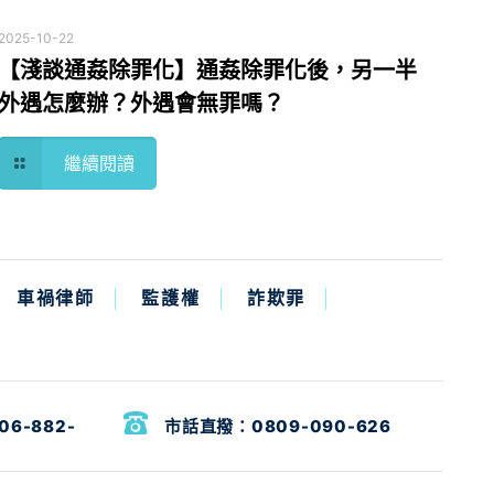
2025-10-22
【淺談通姦除罪化】通姦除罪化後，另一半
外遇怎麼辦？外遇會無罪嗎？
繼續閱讀
車禍律師
監護權
詐欺罪
06-882-
市話直撥：
0809-090-626