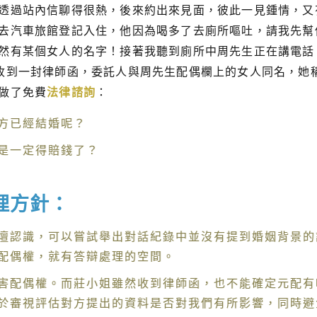
透過站內信聊得很熱，後來約出來見面，彼此一見鍾情，又
去汽車旅館登記入住，他因為喝多了去廁所嘔吐，請我先幫
然有某個女人的名字！接著我聽到廁所中周先生正在講電話
收到一封律師函，委託人與周先生配偶欄上的女人同名，她
做了免費
法律諮詢
：
方已經結婚呢？
是一定得賠錢了？
理方針：
壇認識，可以嘗試舉出對話紀錄中並沒有提到婚姻背景的
配偶權，就有答辯處理的空間。
害配偶權。而莊小姐雖然收到律師函，也不能確定元配有
於審視評估對方提出的資料是否對我們有所影響，同時避