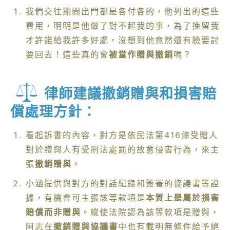
我們交往期間出門都是各付各的，他列出的這些
費用，明明是他做了對不起我的事，為了挽留我
才許諾給我許多好處，沒想到他竟然還有臉要討
要回去！這些真的會
被當作贈與撤銷
嗎？
律師建議撤銷贈與和損害賠
償處理方針：
看起訴書的內容，對方是依民法第416條受贈人
對於贈與人有受刑法處罰的故意侵害行為，來主
張
撤銷贈與
。
小涵提供與對方的對話紀錄和簽署的協議書等證
據，有機會可主張該等款項是
本質上是屬於損害
賠償而非贈與
。縱使法院認為該等款項是贈與，
阿志在
撤銷贈與協議書
中也有載明無條件給予絕