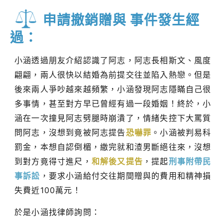
申請撤銷贈與 事件發生經
過：
小涵透過朋友介紹認識了阿志，阿志長相斯文、風度
翩翩，兩人很快以結婚為前提交往並陷入熱戀。但是
後來兩人爭吵越來越頻繁，小涵發現阿志隱瞞自己很
多事情，甚至對方早已曾經有過一段婚姻！終於，小
涵在一次撞見阿志劈腿時崩潰了，情緒失控下大罵質
問阿志，沒想到竟被阿志提告
恐嚇罪
。小涵被判易科
罰金，本想自認倒楣，繳完就和渣男斷絕往來，沒想
到對方竟得寸進尺，
和解後又提告
，提起
刑事附帶民
事訴訟
，要求小涵給付交往期間贈與的費用和精神損
失費近100萬元！
於是小涵找律師詢問：