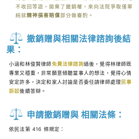
不收回等語，拋棄了撤銷權，來向法院爭取僅單
純就
精神損害賠償
部分做審酌。
撤銷贈與相關法律諮詢後結
果：
小涵和林俊賢律師
免費法律諮詢
過後，覺得林律師既
專業又穩重，非常願意傾聽當事人的想法，覺得心情
安定許多，決定和家人討論是否委任請律師處理
民事
訴訟
後續答辯。
申請撤銷贈與 相關法條：
依民法第 416 條規定：