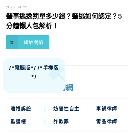
2025-04-29
肇事逃逸罰單多少錢？肇逃如何認定？5
分鐘懶人包解析！
繼續閱讀
/*電腦版*/
/*手機版
*/
離婚訴訟
妨害性自主
車禍律師
監護權
詐欺罪
毒品律師