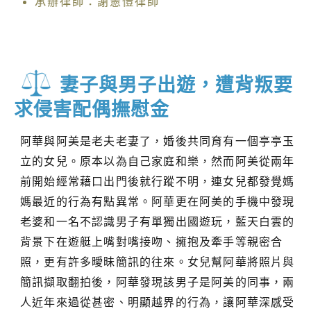
承辦律師：謝憲愷律師
妻子與男子出遊，遭背叛要
求侵害配偶撫慰金
阿華與阿美是老夫老妻了，婚後共同育有一個亭亭玉
立的女兒。原本以為自己家庭和樂，然而阿美從兩年
前開始經常藉口出門後就行蹤不明，連女兒都發覺媽
媽最近的行為有點異常。阿華更在阿美的手機中發現
老婆和一名不認識男子有單獨出國遊玩，藍天白雲的
背景下在遊艇上嘴對嘴接吻、擁抱及牽手等親密合
照，更有許多曖昧簡訊的往來。女兒幫阿華將照片與
簡訊擷取翻拍後，阿華發現該男子是阿美的同事，兩
人近年來過從甚密、明顯越界的行為，讓阿華深感受