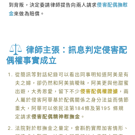
到背叛，決定委請律師提告向兩人請求
侵害配偶撫慰
金
來做為賠償。
律師主張：訊息判定侵害配
偶權事實成立
從簡訊等對話紀錄可以看出同事明知道阿美是有
夫之婦，卻仍然和阿美搞曖昧，阿美更與他甜蜜
出遊，大秀恩愛，留下不少
侵害配偶權證據
，兩
人屬於侵害阿華基於配偶關係之身分法益而情節
重大，阿華可以依民法第184條及第195 條規
定請求
侵害配偶精神慰撫金
。
法院對於慰撫金之量定，會斟酌實際加害情形、