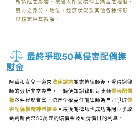
所造成之影響、被害人所受精神上痛苦之程度、
雙方之身分、地位、經濟狀況及其他各種情形，
以核定相當數額。
最終爭取50萬侵害配偶撫
慰金
阿華和女兒一道來
法律諮詢
謝憲愷律師後，覺得謝律
師的分析非常專業，一聽便知謝律師對此類
侵害配偶
權
案件經歷豐富，決定全權委任謝律師為自己爭取
侵
害配偶權精神慰撫金
。最後謝律師也成功為阿華爭取
獲判新台幣50萬元的賠償金及到清償日的利息。