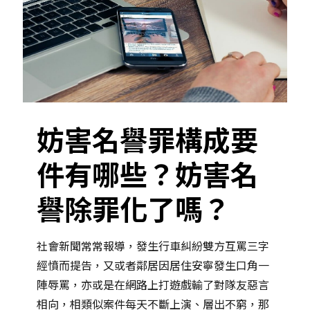
妨害名譽罪構成要
件有哪些？妨害名
譽除罪化了嗎？
社會新聞常常報導，發生行車糾紛雙方互罵三字
經憤而提告，又或者鄰居因居住安寧發生口角一
陣辱罵，亦或是在網路上打遊戲輸了對隊友惡言
相向，相類似案件每天不斷上演、層出不窮，那