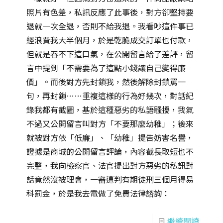
照片有色差，私訊反應了此事後，對方卻堅持要
退就一次全退，否則不給我退。我看吵這件事已
經浪費我大半個月，於是乾脆成交訂單也付款，
但就是吞不下這口氣，在公開留言給了差評，留
言中提到「不需要為了這點小錢讓自己變得廉
價」。而後對方先封鎖我，然後解除封鎖罵一
句，再封鎖……重複這樣的行為好幾次，對話紀
錄我都有截圖，基於這種惡劣的私語騷擾，我氣
不過又公開留言叫對方「不要那麼幼稚」；後來
就被對方依「低廉」、「幼稚」提告妨害名譽，
證據是商城的公開留言評論，內容截長取短也不
完整，我向檢察官、法官提出對方惡劣的私訊對
話竟然沒被理會，一審遭判有期徒刑三個月得易
科罰金，於是我去電做了免費法律諮詢：
繼續閱讀