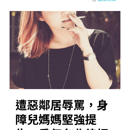
遭惡鄰居辱罵，身
障兒媽媽堅強提