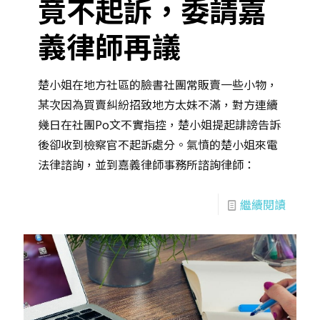
竟不起訴，委請嘉
義律師再議
楚小姐在地方社區的臉書社團常販賣一些小物，
某次因為買賣糾紛招致地方太妹不滿，對方連續
幾日在社團Po文不實指控，楚小姐提起誹謗告訴
後卻收到檢察官不起訴處分。氣憤的楚小姐來電
法律諮詢，並到嘉義律師事務所諮詢律師：
繼續閱讀