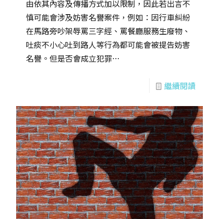
由依其內容及傳播方式加以限制，因此若出言不
慎可能會涉及妨害名譽案件，例如：因行車糾紛
在馬路旁吵架辱罵三字經、罵餐廳服務生廢物、
吐痰不小心吐到路人等行為都可能會被提告妨害
名譽。但是否會成立犯罪…
繼續閱讀