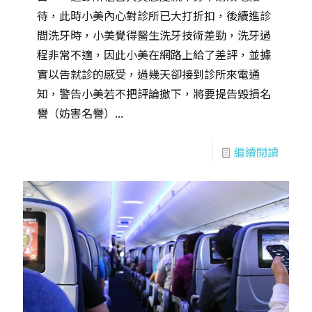
待，此時小美內心對診所已大打折扣，後續進診
間洗牙時，小美覺得醫生洗牙技術差勁，洗牙過
程非常不適，因此小美在網路上給了差評，並據
實以告就診的感受，過幾天卻接到診所來電通
知，警告小美若不把評論撤下，將要提告毀損名
譽（妨害名譽）...
繼續閱讀