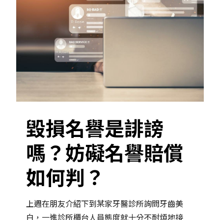
毀損名譽是誹謗
嗎？妨礙名譽賠償
如何判？
上週在朋友介紹下到某家牙醫診所詢問牙齒美
白，一進診所櫃台人員態度就十分不耐煩地接