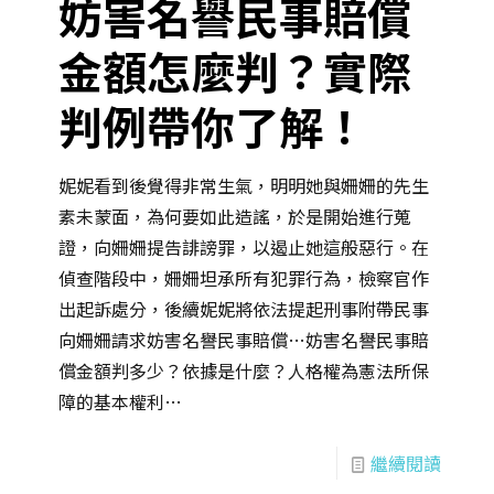
妨害名譽民事賠償
金額怎麼判？實際
判例帶你了解！
妮妮看到後覺得非常生氣，明明她與姍姍的先生
素未蒙面，為何要如此造謠，於是開始進行蒐
證，向姍姍提告誹謗罪，以遏止她這般惡行。在
偵查階段中，姍姍坦承所有犯罪行為，檢察官作
出起訴處分，後續妮妮將依法提起刑事附帶民事
向姍姍請求妨害名譽民事賠償…妨害名譽民事賠
償金額判多少？依據是什麼？人格權為憲法所保
障的基本權利…
繼續閱讀