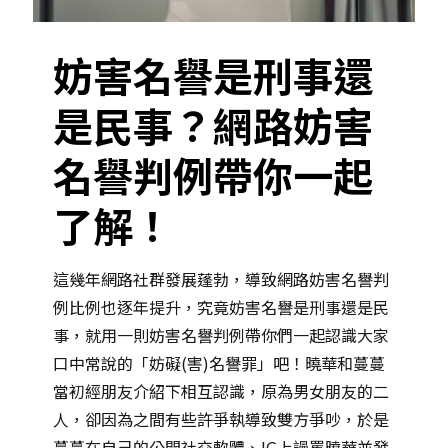
妨害名譽是刑事還
是民事？網路妨害
名譽判例帶你一起
了解！
這幾年網路社群發展蓬勃，導致網路妨害名譽判
例比例也逐年提升，究竟妨害名譽是刑事還是民
事，就用一則妨害名譽判例帶你們一起認識大家
口中常說的「妨礙(害)名譽罪」吧！曉華和蔓蔓
當初經朋友介紹下相互認識，原為男女朋友的二
人，卻因為之間有些許爭執導致雙方爭吵，於是
蔓蔓在自己的公開社交軟體、IG上謾罵曉華並發