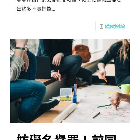
出諸多不實指控...
繼續閱讀
妨礙名譽罪！前同