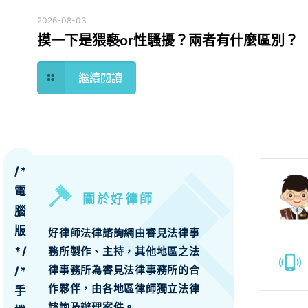
2026-08-03
摸一下是猥褻or性騷擾？兩者有什麼區別？
繼續閱讀
/*
電
關於好律師
腦
版
好律師法律諮詢網由睿見法律事
*/
務所製作、主持，其他地區之法
律事務所為睿見法律事務所的合
/*
作夥伴，由各地區律師獨立法律
手
諮詢及辦理案件。