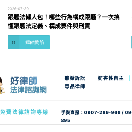
2026-07-30
跟騷法懶人包！哪些行為構成跟騷？一次搞
懂跟騷法定義、構成要件與刑責
繼續閱讀
離婚訴訟
妨害性自主
毒品律師
免費法律諮詢專線
手機直撥：
0907-289-966
/
09
895