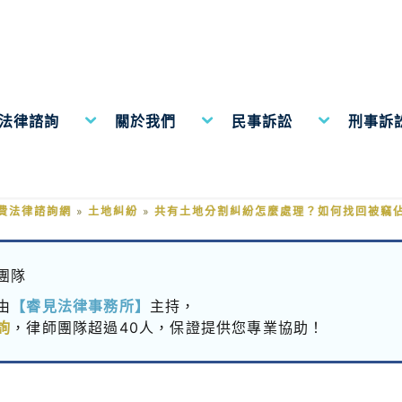
費法律諮詢
關於我們
民事訴訟
刑事訴
分割糾紛怎麼處理？如何找回被竊
費法律諮詢網
»
土地糾紛
»
共有土地分割糾紛怎麼處理？如何找回被竊
團隊
由
【睿見法律事務所】
主持，
詢
，律師團隊超過40人，保證提供您專業協助！