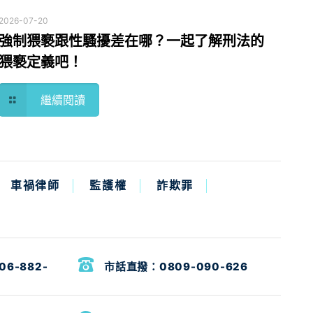
2026-07-20
強制猥褻跟性騷擾差在哪？一起了解刑法的
猥褻定義吧！
繼續閱讀
車禍律師
監護權
詐欺罪
06-882-
市話直撥：
0809-090-626