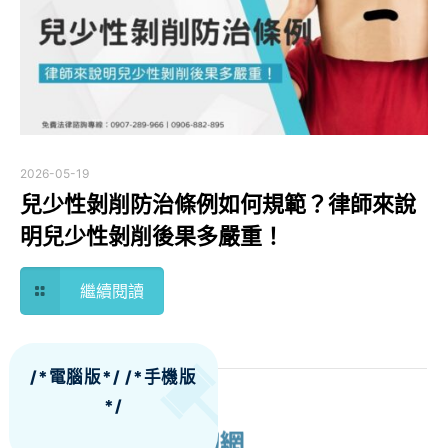
2026-05-19
兒少性剝削防治條例如何規範？律師來說
明兒少性剝削後果多嚴重！
繼續閱讀
/*電腦版*/
/*手機版
*/