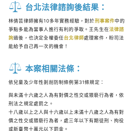
台北法律諮詢後結果：
林倩芸律師擁有10多年實務經驗，對於
刑事案件
中的
爭點多能為當事人進行有利的爭取。王先生在
法律諮
詢
過後，也決定全權委任
台北律師
處理案件，盼司法
能給予自己再一次的機會！
本案相關法條：
依兒童及少年性剝削防制條例第31條規定：
與未滿十六歲之人為有對價之性交或猥褻行為者，依
刑法之規定處罰之。
十八歲以上之人與十六歲以上未滿十八歲之人為有對
價之性交或猥褻行為者，處三年以下有期徒刑、拘役
或新臺幣十萬元以下罰金。