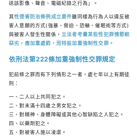
送該影像、聲音、電磁紀錄之行為」。
其
性侵害防治條例成立要件
雖同樣為行為人以違反被
害人意願的方式(強暴、脅迫、恐嚇、催眠術等方式)
與被害人發生性關係，
立法者考量某些性犯罪情節較
惡劣，應加重處罰，而特設加重強制性交罪。
依刑法第222條加重強制性交罪規定
犯前條之罪而有下列情形之一者，處七年以上有期徒
刑：
一、二人以上共同犯之。
二、對未滿十四歲之男女犯之。
三、對精神、身體障礙或其他心智缺陷之人犯之。
四、以藥劑犯之。
五、對被害人施以凌虐。