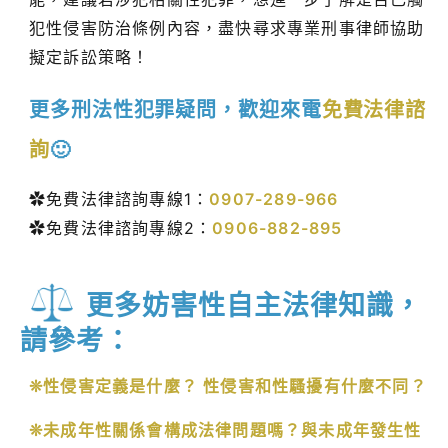
犯性侵害防治條例內容，盡快尋求專業刑事律師協助
擬定訴訟策略！
更多刑法性犯罪疑問，歡迎來電
免費法律諮
詢
🙂
✿免費法律諮詢專線1：
0907-289-966
✿免費法律諮詢專線2：
0906-882-895
更多妨害性自主法律知識，
請參考：
❊性侵害定義是什麼？ 性侵害和性騷擾有什麼不同？
❊未成年性關係會構成法律問題嗎？與未成年發生性