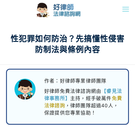
性犯罪如何防治？先搞懂性侵害
防制法與條例內容
作者：好律師專業律師團隊
好律師免費法律諮詢網由
【睿見法
律事務所】
主持，
經手破萬件
免費
法律諮詢
，律師團隊超過40人，
保證提供您專業協助！