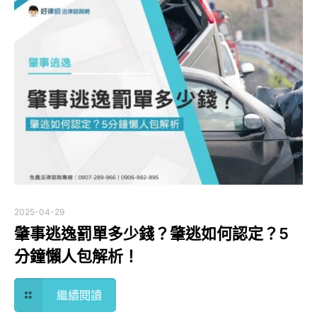
2025-04-29
肇事逃逸罰單多少錢？肇逃如何認定？5
分鐘懶人包解析！
繼續閱讀