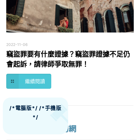
2022-11-06
竊盜罪要有什麼證據？竊盜罪證據不足仍
會起訴，請律師爭取無罪！
繼續閱讀
/*電腦版*/
/*手機版
*/