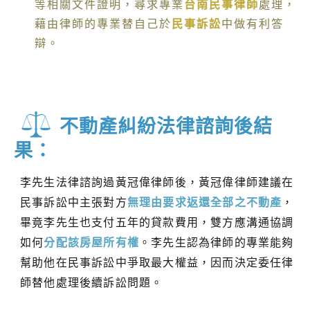
等相關文件證明，尋求專業
台南民事律師
處理，
藉由律師的專業替自己於
民事訴訟
中做有利答
辯。
不動產糾紛法律諮詢後結
果：
李先生法律諮詢過黃冠偉律師後，黃冠偉律師建議在
民事訴訟中主張對方
無理由要求返還全部之不動產
，
畢竟李先生也支付五年的貸款費用，雙方應溝通協調
如何
分配該房屋所有權
。李先生認為律師的專業能夠
幫助他在民事訴訟中爭取最大權益，因而決定委任律
師替他處理後續訴訟問題。