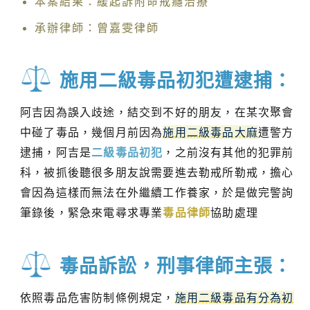
本案結果：緩起訴附命戒癮治療
承辦律師：曾嘉雯律師
施用二級毒品初犯遭逮捕：
阿吉因為誤入歧途，結交到不好的朋友，在某次聚會
中碰了毒品，幾個月前因為
施用二級毒品大麻
遭警方
逮捕，阿吉是
二級毒品初犯
，之前沒有其他的犯罪前
科，被抓後聽很多朋友說需要進去勒戒所勒戒，擔心
會因為這樣而無法在外繼續工作養家，於是做完警詢
筆錄後，緊急來電尋求專業
毒品律師
協助處理
毒品訴訟，刑事律師主張：
依照毒品危害防制條例規定，
施用二級毒品有分為初