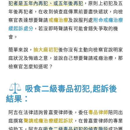
犯者是五年內再犯、或五年後再犯
，原則上初犯及五
年後再犯者，在收到偵查庭傳票前要盡快遞狀，向檢
察官表達想要聲請
戒癮治療
及說服判處
附命戒癮治療
緩起訴處分
，若沒即時聲請有可能會錯失爭取的機
會。
簡單來說，
抽大麻初犯
後你沒有主動向檢察官說明家
庭狀況及悔過之意，並說自己想要聲請戒癮治療，那
檢察官怎麼知道呢？
吸食二級毒品初犯,起訴後
結果：
阿吉在法律諮詢曾嘉雯律師後，委任
毒品律師
陪同出
庭撰寫
聲請戒癮治療緩起訴狀
，在曾嘉雯律師的專業
協助下，阿吉在
吸食二級毒品初犯的偵查階段
成功獲