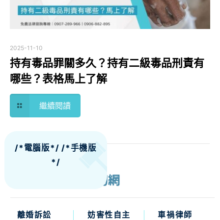
2025-11-10
持有毒品罪關多久？持有二級毒品刑責有
哪些？表格馬上了解
繼續閱讀
/*電腦版*/
/*手機版
*/
離婚訴訟
妨害性自主
車禍律師