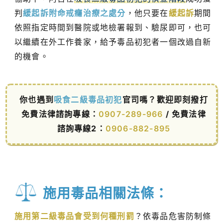
判
緩起訴附命戒癮治療之處分
，他只要在
緩起訴
期間
依照指定時間到醫院或地檢署報到、驗尿即可，也可
以繼續在外工作養家，給予毒品初犯者一個改過自新
的機會。
你也遇到
吸食二級毒品初犯
官司嗎？歡迎即刻撥打
免費法律諮詢專線：
0907-289-966
/ 免費法律
諮詢專線2：
0906-882-895
施用毒品相關法條：
施用第二級毒品會受到何種刑罰
？依毒品危害防制條